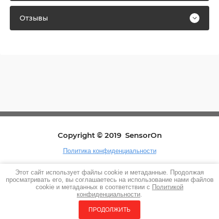
Отзывы
Copyright © 2019 SensorOn
Политика конфиденциальности
Россия, г. Москва, ул. Ивановская, д. 23, м.
Этот сайт использует файлы cookie и метаданные. Продолжая
Тимирязевская. Телефон 8-985-436-32-00
просматривать его, вы соглашаетесь на использование нами файлов
cookie и метаданных в соответствии с
Политикой
конфиденциальности
.
Создание сайта
Мегагрупп
ПРОДОЛЖИТЬ